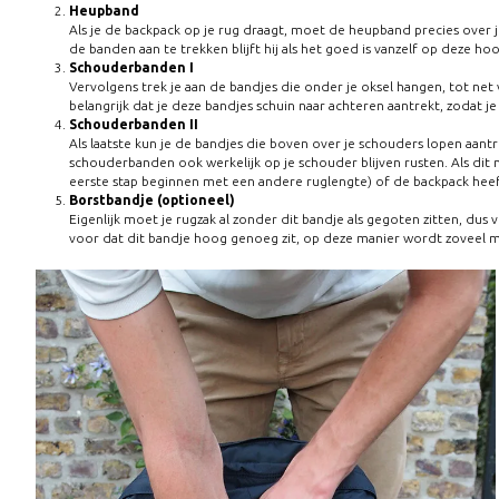
Heupband
Als je de backpack op je rug draagt, moet de heupband precies over 
de banden aan te trekken blijft hij als het goed is vanzelf op deze 
Schouderbanden I
Vervolgens trek je aan de bandjes die onder je oksel hangen, tot net 
belangrijk dat je deze bandjes schuin naar achteren aantrekt, zodat je
Schouderbanden II
Als laatste kun je de bandjes die boven over je schouders lopen aan
schouderbanden ook werkelijk op je schouder blijven rusten. Als dit ni
eerste stap beginnen met een andere ruglengte) of de backpack heef
Borstbandje (optioneel)
Eigenlijk moet je rugzak al zonder dit bandje als gegoten zitten, dus
voor dat dit bandje hoog genoeg zit, op deze manier wordt zoveel m