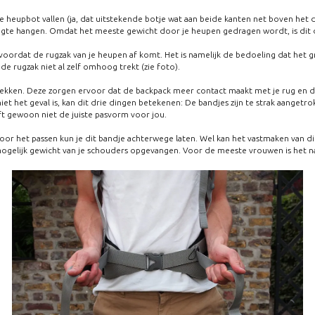
je heupbot vallen (ja, dat uitstekende botje wat aan beide kanten net boven het
hoogte hangen. Omdat het meeste gewicht door je heupen gedragen wordt, is dit d
voordat de rugzak van je heupen af komt. Het is namelijk de bedoeling dat het gr
 de rugzak niet al zelf omhoog trekt (zie foto).
trekken. Deze zorgen ervoor dat de backpack meer contact maakt met je rug en d
et het geval is, kan dit drie dingen betekenen: De bandjes zijn te strak aangetro
t gewoon niet de juiste pasvorm voor jou.
 voor het passen kun je dit bandje achterwege laten. Wel kan het vastmaken van di
ogelijk gewicht van je schouders opgevangen. Voor de meeste vrouwen is het nat