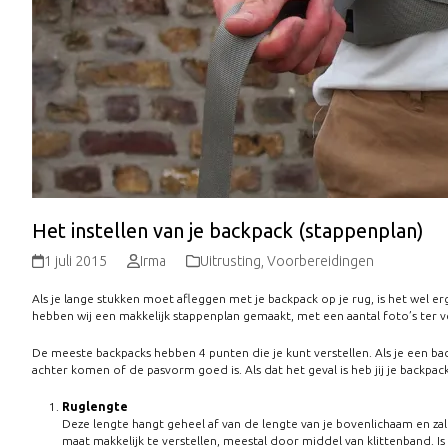
Het instellen van je backpack (stappenplan)
1 juli 2015
Irma
Uitrusting
,
Voorbereidingen
Als je lange stukken moet afleggen met je backpack op je rug, is het wel erg
hebben wij een makkelijk stappenplan gemaakt, met een aantal foto’s ter ve
De meeste backpacks hebben 4 punten die je kunt verstellen. Als je een ba
achter komen of de pasvorm goed is. Als dat het geval is heb jij je backpac
Ruglengte
Deze lengte hangt geheel af van de lengte van je bovenlichaam en zal 
maat makkelijk te verstellen, meestal door middel van klittenband. I