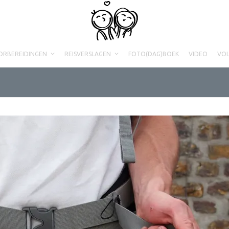
ORBEREIDINGEN
REISVERSLAGEN
FOTO(DAG)BOEK
VIDEO
VO