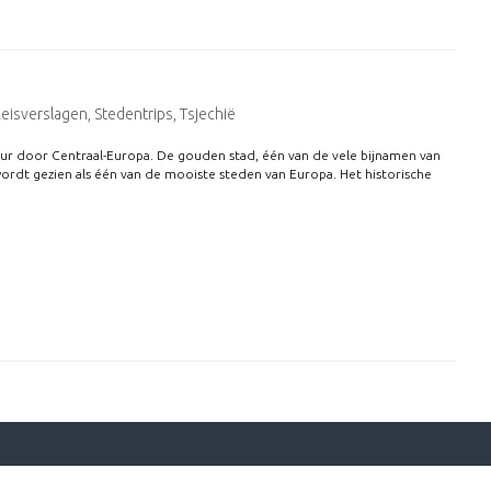
g
eisverslagen
,
Stedentrips
,
Tsjechië
ur door Centraal-Europa. De gouden stad, één van de vele bijnamen van
wordt gezien als één van de mooiste steden van Europa. Het historische