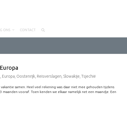
LG ONS
CONTACT
-Europa
d
,
Europa
,
Oostenrijk
,
Reisverslagen
,
Slowakije
,
Tsjechië
te vakantie samen. Heel veel rekening was daar niet mee gehouden tijdens
 3 maanden vooraf. Toen kenden we elkaar namelijk net een maandje. Een