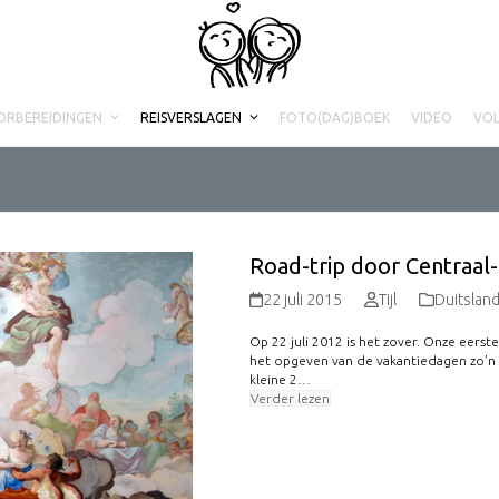
ORBEREIDINGEN
REISVERSLAGEN
FOTO(DAG)BOEK
VIDEO
VO
Road-trip door Centraal
22 juli 2015
Tijl
Duitslan
Op 22 juli 2012 is het zover. Onze eers
het opgeven van de vakantiedagen zo’n
kleine 2…
Verder lezen