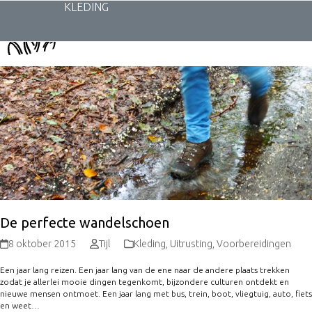
Skip
KLEDING
to
content
De perfecte wandelschoen
8 oktober 2015
Tijl
Kleding
,
Uitrusting
,
Voorbereidingen
Een jaar lang reizen. Een jaar lang van de ene naar de andere plaats trekken
zodat je allerlei mooie dingen tegenkomt, bijzondere culturen ontdekt en
nieuwe mensen ontmoet. Een jaar lang met bus, trein, boot, vliegtuig, auto, fiets
en weet…