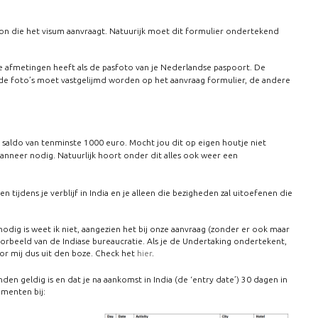
oon die het visum aanvraagt. Natuurijk moet dit formulier ondertekend
de afmetingen heeft als de pasfoto van je Nederlandse paspoort. De
 de foto’s moet vastgelijmd worden op het aanvraag formulier, de andere
n saldo van tenminste 1000 euro. Mocht jou dit op eigen houtje niet
 wanneer nodig. Natuurlijk hoort onder dit alles ook weer een
 tijdens je verblijf in India en je alleen die bezigheden zal uitoefenen die
ig is weet ik niet, aangezien het bij onze aanvraag (zonder er ook maar
rbeeld van de Indiase bureaucratie. Als je de Undertaking ondertekent,
or mij dus uit den boze. Check het
hier
.
n geldig is en dat je na aankomst in India (de ‘entry date’) 30 dagen in
umenten bij: