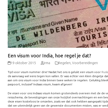
Een visum voor India, hoe regel je dat?
19 oktober 2015
Irma
Regelen
,
Voorbereidingen
Tijd voor visum nummer drie! Nadat het ons is gelukt een visum voor
Rusl
de aanvraag wel eens tegen kon vallen. Er was echter een klein dingetje
aan om ons visum voor India binnen twee weken te regelen. Gelukkig bleek
paspoort, inclusief Indiaas visum, kwam afgeven!
De eisen voor ons Indiaas visum komen grotendeels overeen met de de vel
reisschema, de bevestigingen van onze ho(s)tel overnachtingen en een bew
deze eisen kosteloos te omzeilen, zoals we dat ook hebben aangepakt tijd
dat we uiteindelijk geen van de gewenste documenten misten, was er wede