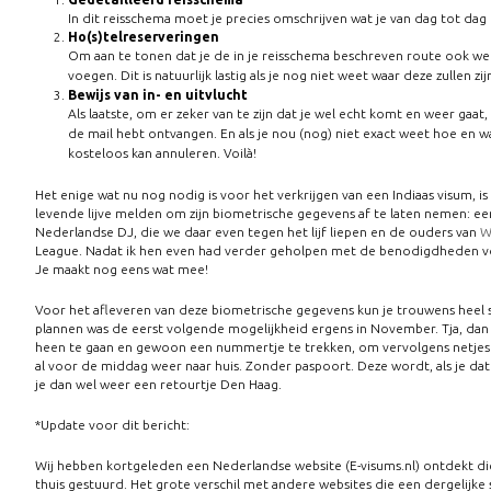
In dit reisschema moet je precies omschrijven wat je van dag tot dag g
Ho(s)telreserveringen
Om aan te tonen dat je de in je reisschema beschreven route ook werk
voegen. Dit is natuurlijk lastig als je nog niet weet waar deze zullen
Bewijs van in- en uitvlucht
Als laatste, om er zeker van te zijn dat je wel echt komt en weer gaat,
de mail hebt ontvangen. En als je nou (nog) niet exact weet hoe en 
kosteloos kan annuleren. Voilà!
Het enige wat nu nog nodig is voor het verkrijgen van een Indiaas visum, i
levende lijve melden om zijn biometrische gegevens af te laten nemen: een
Nederlandse DJ, die we daar even tegen het lijf liepen en de ouders van
W
League. Nadat ik hen even had verder geholpen met de benodigdheden voo
Je maakt nog eens wat mee!
Voor het afleveren van deze biometrische gegevens kun je trouwens heel si
plannen was de eerst volgende mogelijkheid ergens in November. Tja, dan zi
heen te gaan en gewoon een nummertje te trekken, om vervolgens netjes 
al voor de middag weer naar huis. Zonder paspoort. Deze wordt, als je dat w
je dan wel weer een retourtje Den Haag.
*Update voor dit bericht:
Wij hebben kortgeleden een Nederlandse website (E-visums.nl) ontdekt die g
thuis gestuurd. Het grote verschil met andere websites die een dergelijke s