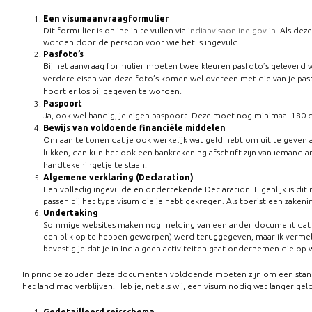
Een visumaanvraagformulier
Dit formulier is online in te vullen via
indianvisaonline.gov.in
. Als dez
worden door de persoon voor wie het is ingevuld.
Pasfoto’s
Bij het aanvraag formulier moeten twee kleuren pasfoto’s geleverd w
verdere eisen van deze foto’s komen wel overeen met die van je pas
hoort er los bij gegeven te worden.
Paspoort
Ja, ook wel handig, je eigen paspoort. Deze moet nog minimaal 180 d
Bewijs van voldoende financiële middelen
Om aan te tonen dat je ook werkelijk wat geld hebt om uit te geven a
lukken, dan kun het ook een bankrekening afschrift zijn van iemand and
handtekeningetje te staan.
Algemene verklaring (Declaration)
Een volledig ingevulde en ondertekende Declaration. Eigenlijk is dit n
passen bij het type visum die je hebt gekregen. Als toerist een zak
Undertaking
Sommige websites maken nog melding van een ander document dat bij 
een blik op te hebben geworpen) werd teruggegeven, maar ik vermeld
bevestig je dat je in India geen activiteiten gaat ondernemen die o
In principe zouden deze documenten voldoende moeten zijn om een standaard
het land mag verblijven. Heb je, net als wij, een visum nodig wat langer 
Gedetailleerd reisschema