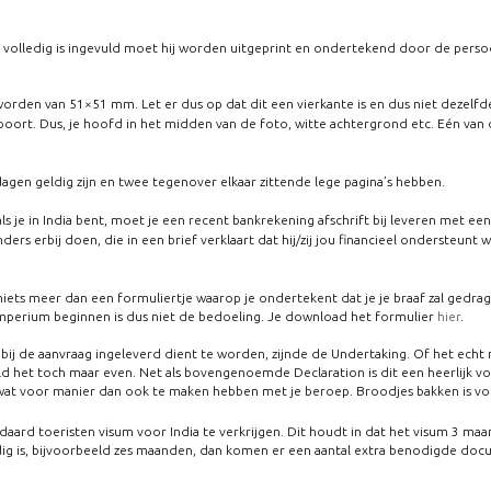
e volledig is ingevuld moet hij worden uitgeprint en ondertekend door de pers
orden van 51×51 mm. Let er dus op dat dit een vierkante is en dus niet dezelf
poort. Dus, je hoofd in het midden van de foto, witte achtergrond etc. Eén van
agen geldig zijn en twee tegenover elkaar zittende lege pagina’s hebben.
ls je in India bent, moet je een recent bankrekening afschrift bij leveren met ee
ers erbij doen, die in een brief verklaart dat hij/zij jou financieel ondersteunt
iets meer dan een formuliertje waarop je ondertekent dat je je braaf zal gedragen
enimperium beginnen is dus niet de bedoeling. Je download het formulier
hier
.
de aanvraag ingeleverd dient te worden, zijnde de Undertaking. Of het echt nod
 het toch maar even. Net als bovengenoemde Declaration is dit een heerlijk voo
p wat voor manier dan ook te maken hebben met je beroep. Broodjes bakken is vo
 toeristen visum voor India te verkrijgen. Dit houdt in dat het visum 3 maande
geldig is, bijvoorbeeld zes maanden, dan komen er een aantal extra benodigde doc