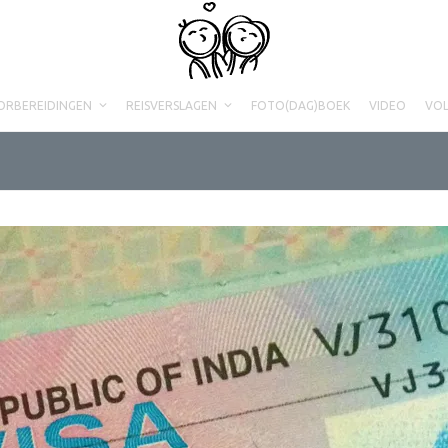
ORBEREIDINGEN
REISVERSLAGEN
FOTO(DAG)BOEK
VIDEO
VO