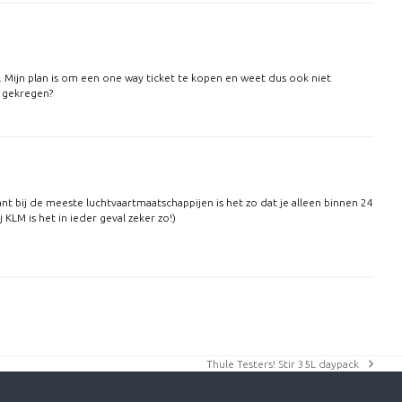
lt. Mijn plan is om een one way ticket te kopen en weet dus ook niet
b gekregen?
ant bij de meeste luchtvaartmaatschappijen is het zo dat je alleen binnen 24
j KLM is het in ieder geval zeker zo!)
Thule Testers! Stir 35L daypack