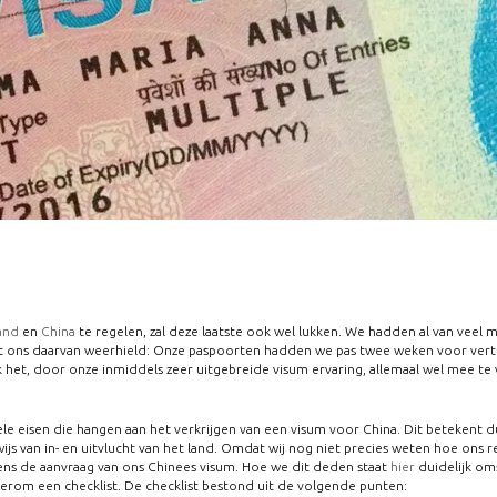
and
en
China
te regelen, zal deze laatste ook wel lukken. We hadden al van vee
 dat ons daarvan weerhield: Onze paspoorten hadden we pas twee weken voor vert
 het, door onze inmiddels zeer uitgebreide visum ervaring, allemaal wel mee te 
e eisen die hangen aan het verkrijgen van een visum voor China. Dit betekent d
ijs van in- en uitvlucht van het land. Omdat wij nog niet precies weten hoe on
ens de aanvraag van ons Chinees visum. Hoe we dit deden staat
hier
duidelijk om
rom een checklist. De checklist bestond uit de volgende punten: