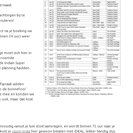
ernaast.
chtingen bij te
nnuleren!
ct na je boeking via
innen 24 uur) weer
t moet zich hier in
beroemde
de Indian Super
e planning hadden.
afspraak wilden
op de bonnefooi’
uze mee en konden we
jk ook, maar dat kost
nvoudig vanuit je luie stoel aanvragen, en wordt binnen 72 uur naar je
 kunt je
visum India
hier gewoon betalen met iDEAL, lekker handig dus.