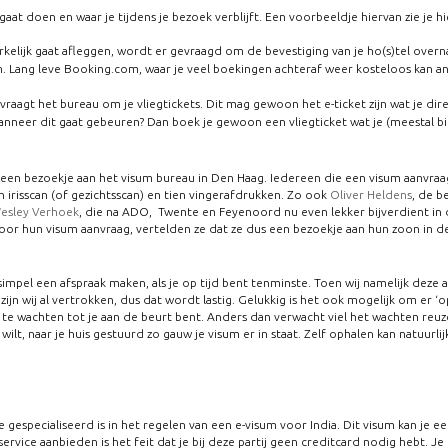
aat doen en waar je tijdens je bezoek verblijft. Een voorbeeldje hiervan zie je hi
elijk gaat afleggen, wordt er gevraagd om de bevestiging van je ho(s)tel overna
 zijn. Lang leve Booking.com, waar je veel boekingen achteraf weer kosteloos kan a
 vraagt het bureau om je vliegtickets. Dit mag gewoon het e-ticket zijn wat je dire
wanneer dit gaat gebeuren? Dan boek je gewoon een vliegticket wat je (meestal b
s een bezoekje aan het visum bureau in Den Haag. Iedereen die een visum aanvraag
 irisscan (of gezichtsscan) en tien vingerafdrukken. Zo ook
Oliver Heldens
, de 
esley Verhoek
, die na ADO, Twente en Feyenoord nu even lekker bijverdient in 
r hun visum aanvraag, vertelden ze dat ze dus een bezoekje aan hun zoon in d
mpel een afspraak maken, als je op tijd bent tenminste. Toen wij namelijk deze 
jn wij al vertrokken, dus dat wordt lastig. Gelukkig is het ook mogelijk om er ‘
te wachten tot je aan de beurt bent. Anders dan verwacht viel het wachten re
ilt, naar je huis gestuurd zo gauw je visum er in staat. Zelf ophalen kan natuurli
especialiseerd is in het regelen van een e-visum voor India. Dit visum kan je ee
ervice aanbieden is het feit dat je bij deze partij geen creditcard nodig hebt. Je