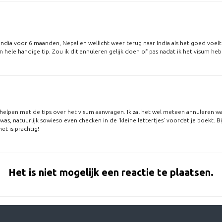
ar India voor 6 maanden, Nepal en wellicht weer terug naar India als het goed voe
 hele handige tip. Zou ik dit annuleren gelijk doen of pas nadat ik het visum he
en helpen met de tips over het visum aanvragen. Ik zal het wel meteen annuleren w
u was, natuurlijk sowieso even checken in de ‘kleine lettertjes’ voordat je boekt. Bi
et is prachtig!
Het is niet mogelijk een reactie te plaatsen.