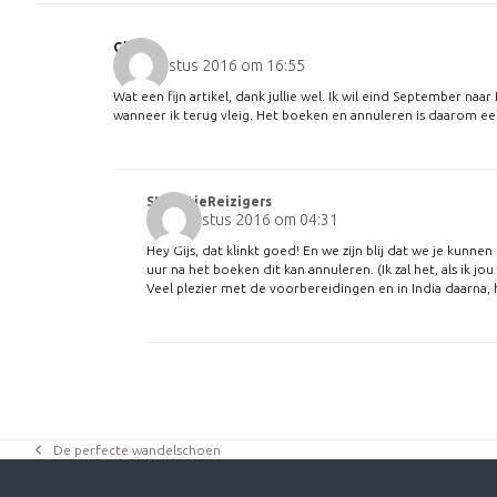
Gijs
11 augustus 2016 om 16:55
Wat een fijn artikel, dank jullie wel. Ik wil eind September na
wanneer ik terug vleig. Het boeken en annuleren is daarom een
StelletjeReizigers
12 augustus 2016 om 04:31
Hey Gijs, dat klinkt goed! En we zijn blij dat we je kunn
uur na het boeken dit kan annuleren. (Ik zal het, als ik jo
Veel plezier met de voorbereidingen en in India daarna, h
De perfecte wandelschoen