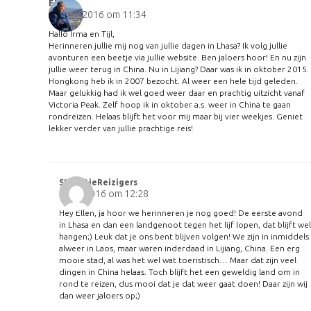
Ellen
30 april 2016 om 11:34
Hallo Irma en Tijl,
Herinneren jullie mij nog van jullie dagen in Lhasa? Ik volg jullie
avonturen een beetje via jullie website. Ben jaloers hoor! En nu zijn
jullie weer terug in China. Nu in Lijiang? Daar was ik in oktober 2015.
Hongkong heb ik in 2007 bezocht. Al weer een hele tijd geleden.
Maar gelukkig had ik wel goed weer daar en prachtig uitzicht vanaf
Victoria Peak. Zelf hoop ik in oktober a.s. weer in China te gaan
rondreizen. Helaas blijft het voor mij maar bij vier weekjes. Geniet
lekker verder van jullie prachtige reis!
StelletjeReizigers
3 mei 2016 om 12:28
Hey Ellen, ja hoor we herinneren je nog goed! De eerste avond
in Lhasa en dan een landgenoot tegen het lijf lopen, dat blijft wel
hangen;) Leuk dat je ons bent blijven volgen! We zijn in inmiddels
alweer in Laos, maar waren inderdaad in Lijiang, China. Een erg
mooie stad, al was het wel wat toeristisch… Maar dat zijn veel
dingen in China helaas. Toch blijft het een geweldig land om in
rond te reizen, dus mooi dat je dat weer gaat doen! Daar zijn wij
dan weer jaloers op;)