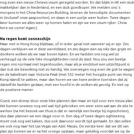
nog even een nieuw Chinees visum geregeld worden. En dat blijkt in HK een stuk
makkelijker dan in Nederland, en een stuk goedkoper. We melden ons ’s
morgens in het China Resources Building, leveren de benodigde documenten
in (inclusief onze paspoorten), en staan in een uurtje weer buiten. Twee dagen
later kunnen we alles weer op komen halen en zijn we een visum rijker. China
here we come! Again;)
Na regen komt zonneschijn
Maar niet in Hong Kong blijkbaar, of in ieder geval niet wanneer wij er zijn. Zes
dagen verblijven we in deze wereldstad, en zes dagen zien wij niks dan grijze en
donkere wolken als we naar boven kijken. En we hadden ons nog wel zo
verheugd op de vele hike mogelijkheden rond de stad. Nou zou een beetje
regen ons normaal niet tegenhouden, maar als je einddoel een uitzichtpunt is
dan is al die bewolking niet zo handig. We overwegen nog even de gok te wagen
en de kabeltram naar Victoria Peak (met 552 meter het hoogste punt van Hong
Kong Island) te pakken, maar dan horen we van twee andere toeristen dat zij
datzelfde hadden gedaan, met een hoofd in de wolken als gevolg. En niet op
de positieve manier.
Goed, een streep door onze hike plannen dan maar en tijd voor een nieuw plan.
We kunnen sowieso nog wel wat tijd gebruiken om weer eens wat aan de site te
werken (na het bezoek van thuis is dat er namelijk een beetje bij ingeschoten),
dus daar plannen we een dagje voor in. Een dag of twee dagen sightseeing
moet ook nog wel lukken, dus ook daarvoor wordt tijd gemaakt. En dan willen
we ook nog naar het Las Vegas van Azië: Macau. De eerste keer dat we dit van
plan zijn komen we er na het vroege opstaan, maar gelukkig voordat we op de