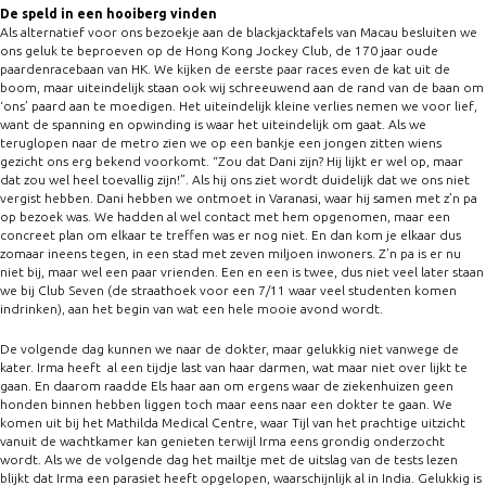
De speld in een hooiberg vinden
Als alternatief voor ons bezoekje aan de blackjacktafels van Macau besluiten we
ons geluk te beproeven op de Hong Kong Jockey Club, de 170 jaar oude
paardenracebaan van HK. We kijken de eerste paar races even de kat uit de
boom, maar uiteindelijk staan ook wij schreeuwend aan de rand van de baan om
‘ons’ paard aan te moedigen. Het uiteindelijk kleine verlies nemen we voor lief,
want de spanning en opwinding is waar het uiteindelijk om gaat. Als we
teruglopen naar de metro zien we op een bankje een jongen zitten wiens
gezicht ons erg bekend voorkomt. “Zou dat Dani zijn? Hij lijkt er wel op, maar
dat zou wel heel toevallig zijn!”. Als hij ons ziet wordt duidelijk dat we ons niet
vergist hebben. Dani hebben we ontmoet in Varanasi, waar hij samen met z’n pa
op bezoek was. We hadden al wel contact met hem opgenomen, maar een
concreet plan om elkaar te treffen was er nog niet. En dan kom je elkaar dus
zomaar ineens tegen, in een stad met zeven miljoen inwoners. Z’n pa is er nu
niet bij, maar wel een paar vrienden. Een en een is twee, dus niet veel later staan
we bij Club Seven (de straathoek voor een 7/11 waar veel studenten komen
indrinken), aan het begin van wat een hele mooie avond wordt.
De volgende dag kunnen we naar de dokter, maar gelukkig niet vanwege de
kater. Irma heeft
al een tijdje last van haar darmen, wat maar niet over lijkt te
gaan. En daarom raadde Els haar aan om ergens waar de ziekenhuizen geen
honden binnen hebben liggen toch maar eens naar een dokter te gaan. We
komen uit bij het Mathilda Medical Centre, waar Tijl van het prachtige uitzicht
vanuit de wachtkamer kan genieten terwijl Irma eens grondig onderzocht
wordt. Als we de volgende dag het mailtje met de uitslag van de tests lezen
blijkt dat Irma een parasiet heeft opgelopen, waarschijnlijk al in India. Gelukkig is