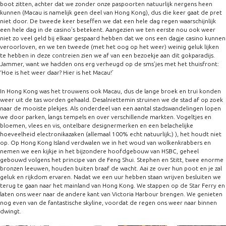
boot zitten, achter dat we zonder onze paspoorten natuurlijk nergens heen
kunnen (Macau is namelijk geen deel van Hong Kong), dus die keer gaat de pret
niet door. De tweede keer beseffen we dat een hele dag regen waarschijnlijk
een hele dag in de casino’s betekent. Aangezien we ten eerste nou ook weer
niet zo veel geld bij elkaar gespaard hebben dat we ons een dagje casino kunnen
veroorloven, en we ten tweede (met het oog op het weer) weinig geluk lijken
te hebben in deze contreien zien we af van een bezoekje aan dit gokparadijs.
Jammer, want we hadden ons erg verheugd op de sms’jes met het thuisfront:
‘Hoe is het weer daar? Hier is het Macau!’
In Hong Kong was het trouwens ook Macau, dus de lange broek en trui konden
weer uit de tas worden gehaald. Desalniettemin struinen we de stad af op zoek
naar de mooiste plekjes. Als onderdeel van een aantal stadswandelingen lopen
we door parken, langs tempels en over verschillende markten. Vogeltjes en
bloemen, vlees en vis, ontelbare designermerken en een belachelijke
hoeveelheid electronikazaken (allemaal 100% echt natuurlijk;) ), het houdt niet
op. Op Hong Kong Island verdwalen we in het woud van wolkenkrabbers en
nemen we een kijkje in het bijzondere hoofdgebouw van HSBC, geheel
gebouwd volgens het principe van de Feng Shui. Stephen en Stitt, twee enorme
bronzen leeuwen, houden buiten braaf de wacht. Aai ze over hun poot en je zal
geluk en rijkdom ervaren. Nadat we een uur hebben staan wrijven besluiten we
terug te gaan naar het mainland van Hong Kong. We stappen op de Star Ferry en
laten ons weer naar de andere kant van Victoria Harbour brengen. We genieten
nog even van de fantastische skyline, voordat de regen ons weer naar binnen
dwingt.