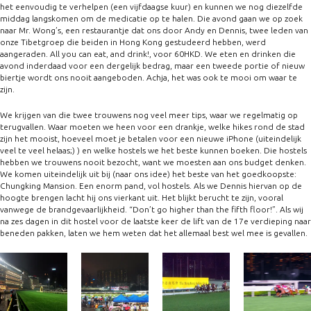
het eenvoudig te verhelpen (een vijfdaagse kuur) en kunnen we nog diezelfde
middag langskomen om de medicatie op te halen. Die avond gaan we op zoek
naar Mr. Wong’s, een restaurantje dat ons door Andy en Dennis, twee leden van
onze Tibetgroep die beiden in Hong Kong gestudeerd hebben, werd
aangeraden. All you can eat, and drink!, voor 60HKD. We eten en drinken die
avond inderdaad voor een dergelijk bedrag, maar een tweede portie of nieuw
biertje wordt ons nooit aangeboden. Achja, het was ook te mooi om waar te
zijn.
We krijgen van die twee trouwens nog veel meer tips, waar we regelmatig op
terugvallen. Waar moeten we heen voor een drankje, welke hikes rond de stad
zijn het mooist, hoeveel moet je betalen voor een nieuwe iPhone (uiteindelijk
veel te veel helaas;) ) en welke hostels we het beste kunnen boeken. Die hostels
hebben we trouwens nooit bezocht, want we moesten aan ons budget denken.
We komen uiteindelijk uit bij (naar ons idee) het beste van het goedkoopste:
Chungking Mansion. Een enorm pand, vol hostels. Als we Dennis hiervan op de
hoogte brengen lacht hij ons vierkant uit. Het blijkt berucht te zijn, vooral
vanwege de brandgevaarlijkheid. “Don’t go higher than the fifth floor!”. Als wij
na zes dagen in dit hostel voor de laatste keer de lift van de 17e verdieping naar
beneden pakken, laten we hem weten dat het allemaal best wel mee is gevallen.