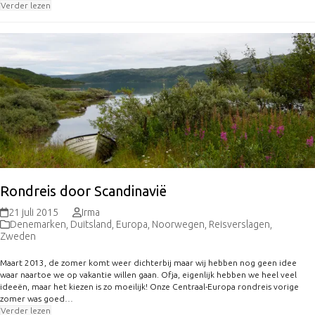
Verder lezen
Rondreis door Scandinavië
21 juli 2015
Irma
Denemarken
,
Duitsland
,
Europa
,
Noorwegen
,
Reisverslagen
,
Zweden
Maart 2013, de zomer komt weer dichterbij maar wij hebben nog geen idee
waar naartoe we op vakantie willen gaan. Ofja, eigenlijk hebben we heel veel
ideeën, maar het kiezen is zo moeilijk! Onze Centraal-Europa rondreis vorige
zomer was goed…
Verder lezen