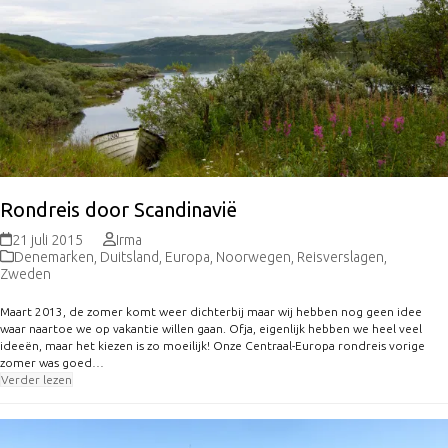
Rondreis door Scandinavië
21 juli 2015
Irma
Denemarken
,
Duitsland
,
Europa
,
Noorwegen
,
Reisverslagen
,
Zweden
Maart 2013, de zomer komt weer dichterbij maar wij hebben nog geen idee
waar naartoe we op vakantie willen gaan. Ofja, eigenlijk hebben we heel veel
ideeën, maar het kiezen is zo moeilijk! Onze Centraal-Europa rondreis vorige
zomer was goed…
Verder lezen