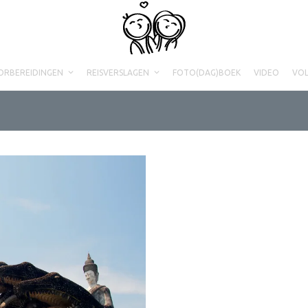
ORBEREIDINGEN
REISVERSLAGEN
FOTO(DAG)BOEK
VIDEO
VO