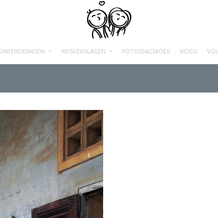
ORBEREIDINGEN
REISVERSLAGEN
FOTO(DAG)BOEK
VIDEO
VO