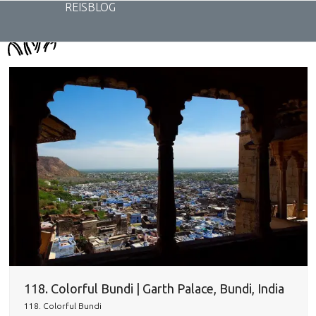
Skip
REISBLOG
to
content
118. Colorful Bundi | Garth Palace, Bundi, India
118. Colorful Bundi