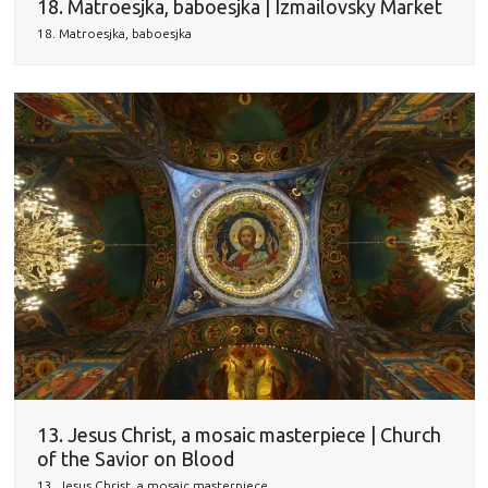
18. Matroesjka, baboesjka | Izmailovsky Market
18. Matroesjka, baboesjka
13. Jesus Christ, a mosaic masterpiece | Church
of the Savior on Blood
13. Jesus Christ, a mosaic masterpiece