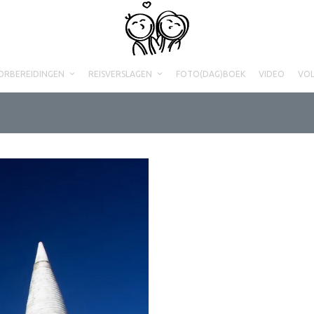
ORBEREIDINGEN
REISVERSLAGEN
FOTO(DAG)BOEK
VIDEO
VO