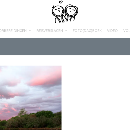
ORBEREIDINGEN
REISVERSLAGEN
FOTO(DAG)BOEK
VIDEO
VO