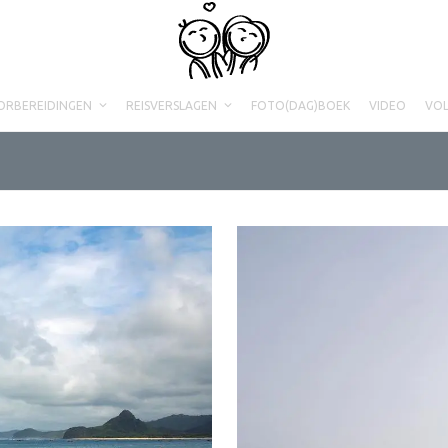
ORBEREIDINGEN
REISVERSLAGEN
FOTO(DAG)BOEK
VIDEO
VO