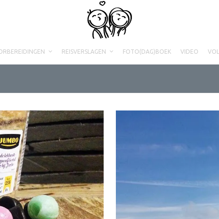
ORBEREIDINGEN
REISVERSLAGEN
FOTO(DAG)BOEK
VIDEO
VO