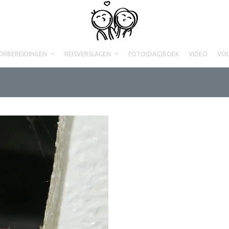
ORBEREIDINGEN
REISVERSLAGEN
FOTO(DAG)BOEK
VIDEO
VO