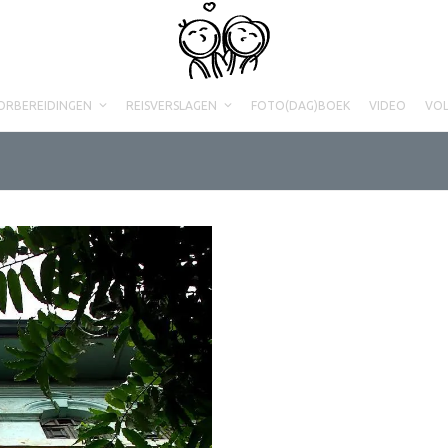
ORBEREIDINGEN
REISVERSLAGEN
FOTO(DAG)BOEK
VIDEO
VO