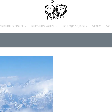
ORBEREIDINGEN
REISVERSLAGEN
FOTO(DAG)BOEK
VIDEO
VO